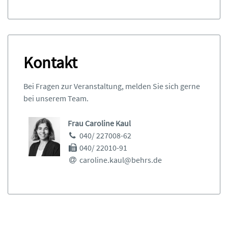
14.00 Begrüßung der Teilnehmenden
14.15 Einführung & Einordnung:
Kontakt
Impuls: Qualitätskultur - mehr als
Vorschriften
Übung: „Eisberg-Hacking“
Bei Fragen zur Veranstaltung, melden Sie sich gerne
Welche Bedeutung hat die
bei unserem Team.
Lebensmittel- und Qualitätskultur
im Unternehmen?
Frau Caroline Kaul
Welche Rolle spielt der Faktor
040/ 227008-62
Mensch?
040/ 22010-91
caroline.kaul@behrs.de
14.45 Pause
15.00 Diskussion & Gruppenarbeit:
Übung: Widerstands-Mapping