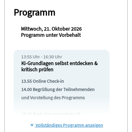
Programm
Mittwoch, 21. Oktober 2026
Programm unter Vorbehalt
13:55 Uhr - 16:30 Uhr
KI-Grundlagen selbst entdecken &
kritisch prüfen
13.55 Online Check-in
14.00 Begrüßung der Teilnehmenden
und Vorstellung des Programms
14.15 Basis der generativen KI:
Impuls: Was ist generative KI?
Vollständiges Programm anzeigen
Übung: „Begriff-Exploration“