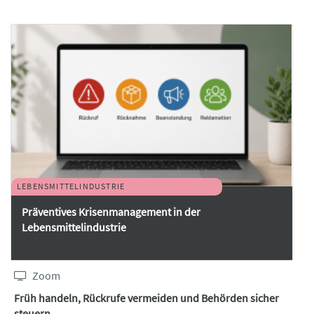
14.15 Gruppenprojekt KI-
Implementierung:
Erstellung Ihres 6-Monats-KI-
Umsetzungsplans
Fokus auf Zusammenarbeit
Mensch & KI
Stärkung und Weiterentwicklung
Ihrer Qualitätskultur
LEBENSMITTELINDUSTRIE
14.45 Pause
Präventives Krisenmanagement in der
Lebensmittelindustrie
15.00 Präsentation & Gruppen-
Feedback:
Zoom
Wie lässt sich generative KI
sinnvoll in den Arbeitsalltag
Früh handeln, Rückrufe vermeiden und Behörden sicher
steuern