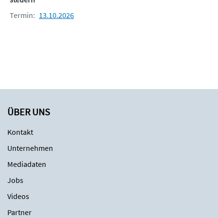
integrieren?
Welche Hürden und
Termin:
13.10.2026
Herausforderungen entstehen?
Wie lassen sich Hürden
überwinden?
Wie lässt sich Erfolg sichtbar
machen und messen?
16.15 Ausblick & Q&A
ÜBER UNS
ca. 16.30 Ende des Seminars
Kontakt
Unternehmen
Mediadaten
Jobs
Videos
Partner