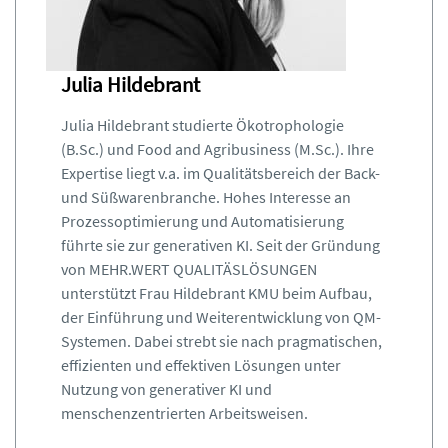
Ethische Risiken bezüglich KI-
Einsatz
Anforderungen aus dem EU AI Act
Julia Hildebrant
im Hinblick auf Datensicherheit
Reflexion & Diskussion
Julia Hildebrant studierte Ökotrophologie
(B.Sc.) und Food and Agribusiness (M.Sc.). Ihre
Expertise liegt v.a. im Qualitätsbereich der Back-
ca. 16.30 Ende des ersten
und Süßwarenbranche. Hohes Interesse an
Veranstaltungstags
Prozessoptimierung und Automatisierung
führte sie zur generativen KI. Seit der Gründung
von MEHR.WERT QUALITÄSLÖSUNGEN
unterstützt Frau Hildebrant KMU beim Aufbau,
Donnerstag, 22. Oktober 2026
der Einführung und Weiterentwicklung von QM-
Systemen. Dabei strebt sie nach pragmatischen,
effizienten und effektiven Lösungen unter
13:55 Uhr - 16:30 Uhr
Nutzung von generativer KI und
Die KI als Kultur-Sparringspartner
menschenzentrierten Arbeitsweisen.
13.55 Online Check-in