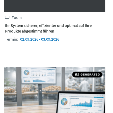
16.15 Diskussion & Ausblick
ca. 16.30 Ende des zweiten
Zoom
Veranstaltungstags
Ihr System sicherer, effizienter und optimal auf Ihre
Produkte abgestimmt führen
Termin:
02.09.2026 - 03.09.2026
Mittwoch, 28. Oktober 2026
13:55 Uhr - 16:30 Uhr
Vom Prompt zum kompletten
Workflow
13.55 Online Check-in
14.00 Begrüßung der Teilnehmenden
14.15 KI im QM: Use-Case-Analyse: