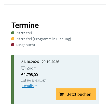
Definition und
Begriffsbestimmungen: Erkunden
Sie die Eigenschaften der
Termine
generativen KI. Begriffe wie LLM,
Tokens und Halluzination werden
Plätze frei
keine Fremdwörter mehr sein.
Plätze frei (Programm in Planung)
Effektives Tool oder wieder nur
Ausgebucht
Spielerei?
21.10.2026 - 29.10.2026
14.45 Pause
Zoom
€ 1.798,00
15.00 Anwendungsbeispiele &
zzgl. MwSt (€ 341,62)
Prompting:
Details
Übung: „Die Prompt-Klinik“
Jetzt buchen
Effektives Prompten: Von
schwachen zu starken Prompts
Generative KI-Tools im