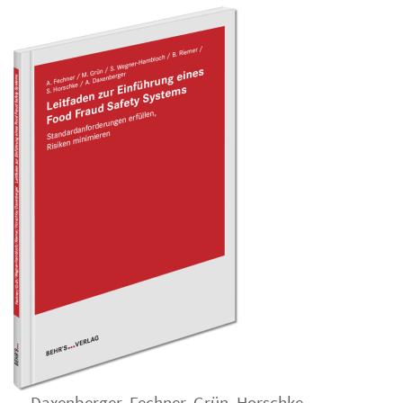
...
Daxenberger
,
Fechner
,
Grün
,
Horschke