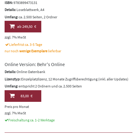
ISBN:
9783899473131
Details:
Loseblattwerk, A4
Umfang:
ca. 2.500 Seiten, 2 Ordner
ab
249,50 €
zzgl. 7% MwSt
Lieferfrist ca. 3-5 Tage
nur noch
wenige Exemplare
lieferbar
Online Version: Behr's Online
Details:
Online-Datenbank
Lizenztyp:
Einzelplatzlizenz, 12 Monate Zugriffsberechtigung (inkl. aller Updates)
Umfang:
entspricht 2 Ordnern und ca. 2.500 Seiten
83,00 €
Preis pro Monat
zzgl. 7% MwSt
Freischaltung ca. 1-2 Werktage