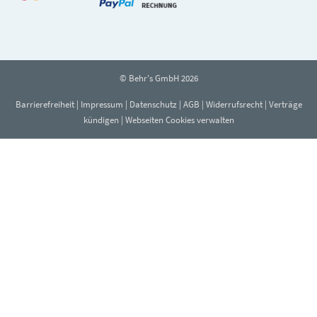
© Behr's GmbH 2026
Barrierefreiheit
|
Impressum
|
Datenschutz
|
AGB
|
Widerrufsrecht
|
Verträge
kündigen
|
Webseiten Cookies verwalten