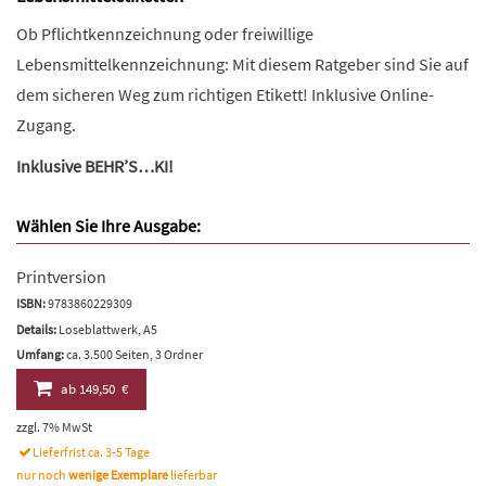
Ob Pflichtkennzeichnung oder freiwillige
Lebensmittelkennzeichnung: Mit diesem Ratgeber sind Sie auf
dem sicheren Weg zum richtigen Etikett! Inklusive Online-
Zugang.
Inklusive BEHR’S…KI!
Wählen Sie Ihre Ausgabe:
Printversion
ISBN:
9783860229309
Details:
Loseblattwerk, A5
Umfang:
ca. 3.500 Seiten, 3 Ordner
ab
149,50 €
zzgl. 7% MwSt
Lieferfrist ca. 3-5 Tage
nur noch
wenige Exemplare
lieferbar