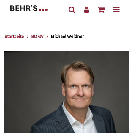
Startseite
BO GV
Michael Weidner