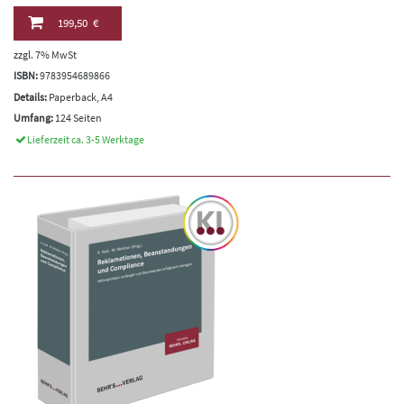
199,50 €
zzgl. 7% MwSt
ISBN:
9783954689866
Details:
Paperback, A4
Umfang:
124 Seiten
Lieferzeit ca. 3-5 Werktage