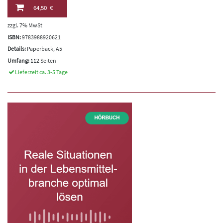
64,50 €
zzgl. 7% MwSt
ISBN:
9783988920621
Details:
Paperback, A5
Umfang:
112 Seiten
Lieferzeit ca. 3-5 Tage