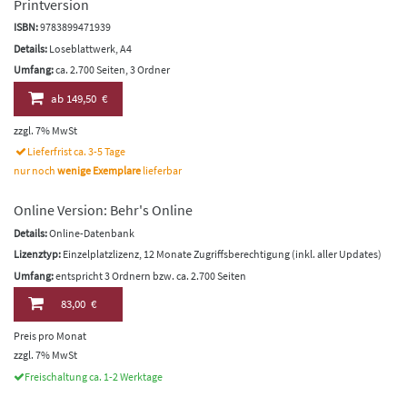
Printversion
ISBN:
9783899471939
Details:
Loseblattwerk, A4
Umfang:
ca. 2.700 Seiten, 3 Ordner
ab
149,50 €
zzgl. 7% MwSt
Lieferfrist ca. 3-5 Tage
nur noch
wenige Exemplare
lieferbar
Online Version: Behr's Online
Details:
Online-Datenbank
Lizenztyp:
Einzelplatzlizenz, 12 Monate Zugriffsberechtigung (inkl. aller Updates)
Umfang:
entspricht 3 Ordnern bzw. ca. 2.700 Seiten
83,00 €
Preis pro Monat
zzgl. 7% MwSt
Freischaltung ca. 1-2 Werktage