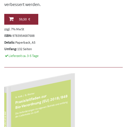
verbessert werden.
59,50 €
zzgl. 7% MwSt
ISBN:
9783954687688
Details:
Paperback, A5
Umfang:
132 Seiten
Lieferzeit ca. 3-5 Tage