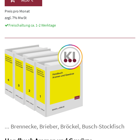
96,00 €
Preis pro Monat
zzgl. 7% MwSt
Freischaltung ca. 1-2 Werktage
...
Brennecke
,
Brieber
,
Bröckel
,
Busch-Stockfisch