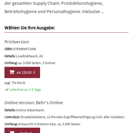
der gesamten Supply Chain: Produktionshygiene,
Betriebshygiene und Personalhygiene. Inklusive ...
Wählen Sie Ihre Ausgabe:
Printversion
ISBN:
9783899471946
Details:
Loseblattwerk, A5
Umfang:
ca. 3.000 Seiten, 3 Ordner
ab
129,50 €
zzgl. 7% MwSt
Lieferfrist ca. 3-5 Tage
Online Version: Behr's Online
Details:
Online-Datenbank
Lizenztyp:
Einzelplatzlizenz, 12 Monate Zugriffsberechtigung (inkl. aller Updates)
Umfang:
entspricht 3 Ordnern bzw. ca. 3.000 Seiten