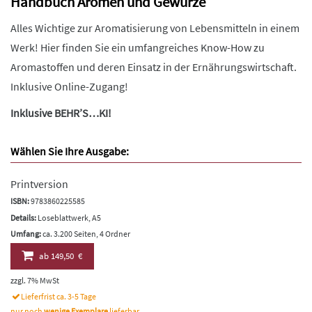
Handbuch Aromen und Gewürze
Alles Wichtige zur Aromatisierung von Lebensmitteln in einem
Werk! Hier finden Sie ein umfangreiches Know-How zu
Aromastoffen und deren Einsatz in der Ernährungswirtschaft.
Inklusive Online-Zugang!
Inklusive BEHR’S…KI!
Wählen Sie Ihre Ausgabe:
Printversion
ISBN:
9783860225585
Details:
Loseblattwerk, A5
Umfang:
ca. 3.200 Seiten, 4 Ordner
ab
149,50 €
zzgl. 7% MwSt
Lieferfrist ca. 3-5 Tage
nur noch
wenige Exemplare
lieferbar