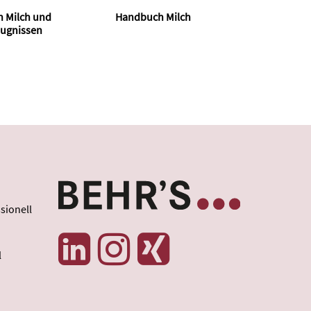
n Milch und
Handbuch Milch
eugnissen
sionell
l