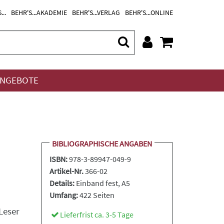
...
BEHR'S...AKADEMIE
BEHR'S...VERLAG
BEHR'S...ONLINE
NGEBOTE
BIBLIOGRAPHISCHE ANGABEN
ISBN:
978-3-89947-049-9
Artikel-Nr.
366-02
Details:
Einband fest
, A5
Umfang:
422 Seiten
Leser
Lieferfrist ca. 3-5 Tage