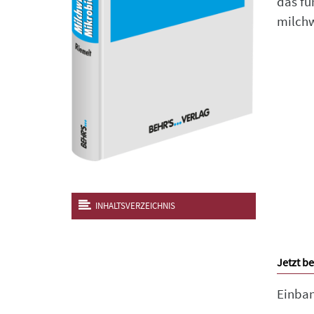
das fü
milchw
INHALTSVERZEICHNIS
Jetzt be
Einban