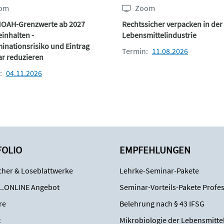
om
Zoom
OAH-Grenzwerte ab 2027
Rechtssicher verpacken in der
einhalten -
Lebensmittelindustrie
inationsrisiko und Eintrag
Termin:
11.08.2026
r reduzieren
:
04.11.2026
FOLIO
EMPFEHLUNGEN
her & Loseblattwerke
Lehrke-Seminar-Pakete
..ONLINE Angebot
Seminar-Vorteils-Pakete Profes
re
Belehrung nach § 43 IFSG
t
Mikrobiologie der Lebensmitte