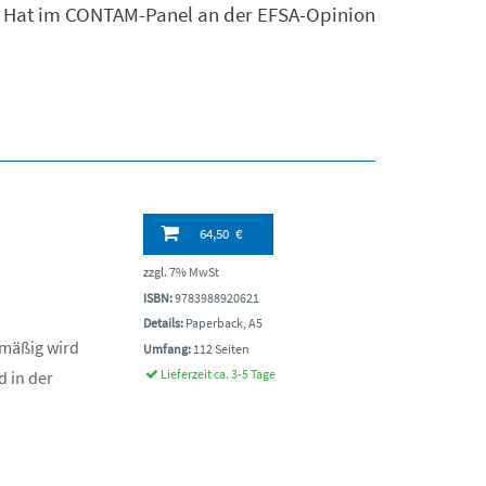
GB. Hat im CONTAM-Panel an der EFSA-Opinion
64,50 €
zzgl. 7% MwSt
ISBN:
9783988920621
Details:
Paperback, A5
lmäßig wird
Umfang:
112 Seiten
Lieferzeit ca. 3-5 Tage
 in der