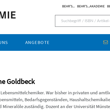
BEHR'S...
BEHR'S...AKADEMIE
B
UNS
ANGEBOTE
phe Goldbeck
r Lebensmittelchemiker. War bisher in privaten und amtli
ebensmitteln, Bedarfsgegenständen, Haushaltschemikali
Mineralöle zuständig. Dozent an der Universität Münster