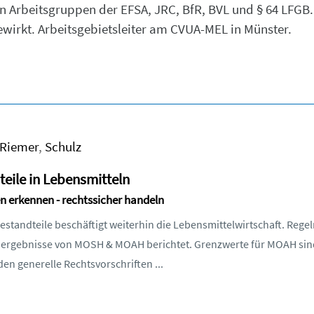
sen Arbeitsgruppen der EFSA, JRC, BfR, BVL und § 64 LF
rkt. Arbeitsgebietsleiter am CVUA-MEL in Münster.
Riemer
,
Schulz
eile in Lebensmitteln
n erkennen - rechtssicher handeln
standteile beschäftigt weiterhin die Lebensmittelwirtschaft. Rege
nergebnisse von MOSH & MOAH berichtet. Grenzwerte für MOAH sind
den generelle Rechtsvorschriften ...