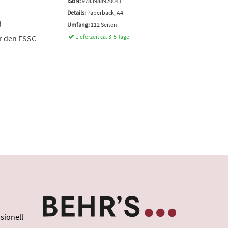
ISBN:
9783988920041
Details:
Paperback, A4
d
Umfang:
112 Seiten
Lieferzeit ca. 3-5 Tage
r den FSSC
sionell