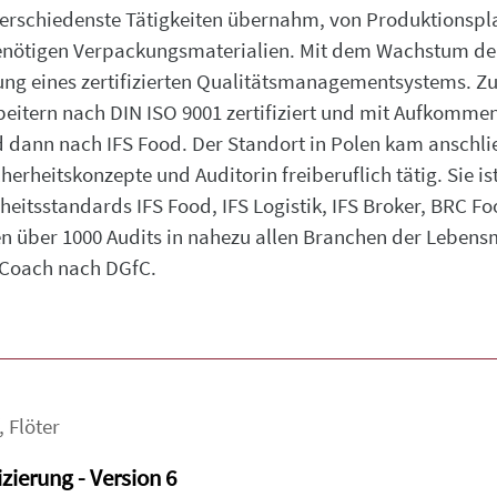
 verschiedenste Tätigkeiten übernahm, von Produktionspl
enötigen Verpackungsmaterialien. Mit dem Wachstum d
ng eines zertifizierten Qualitätsmanagementsystems. Z
beitern nach DIN ISO 9001 zertifiziert und mit Aufkomme
dann nach IFS Food. Der Standort in Polen kam anschließe
herheitskonzepte und Auditorin freiberuflich tätig. Sie is
heitsstandards IFS Food, IFS Logistik, IFS Broker, BRC F
 über 1000 Audits in nahezu allen Branchen der Lebensm
e Coach nach DGfC.
,
Flöter
zierung - Version 6