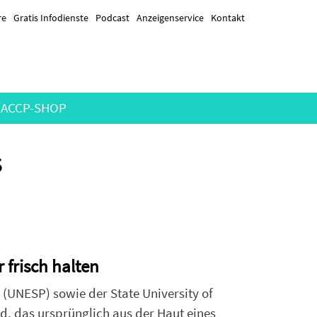
re
Gratis Infodienste
Podcast
Anzeigenservice
Kontakt
ACCP-SHOP
s
 frisch halten
 (UNESP) sowie der State University of
tid, das ursprünglich aus der Haut eines