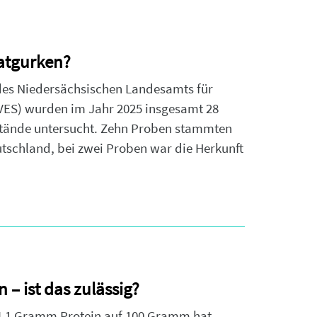
latgurken?
 des Niedersächsischen Landesamts für
VES) wurden im Jahr 2025 insgesamt 28
stände untersucht. Zehn Proben stammten
tschland, bei zwei Proben war die Herkunft
 – ist das zulässig?
e 4,1 Gramm Protein auf 100 Gramm hat.