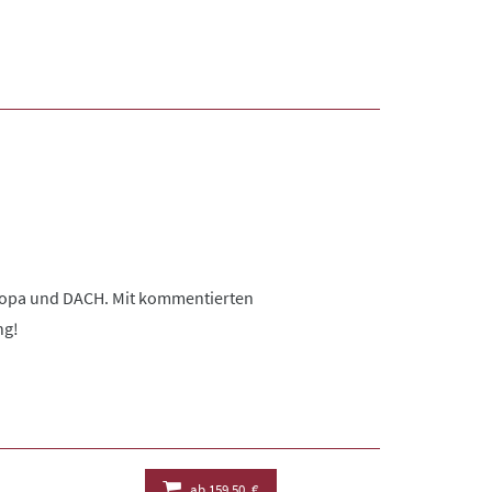
uropa und DACH. Mit kommentierten
ng!
ab
159,50 €