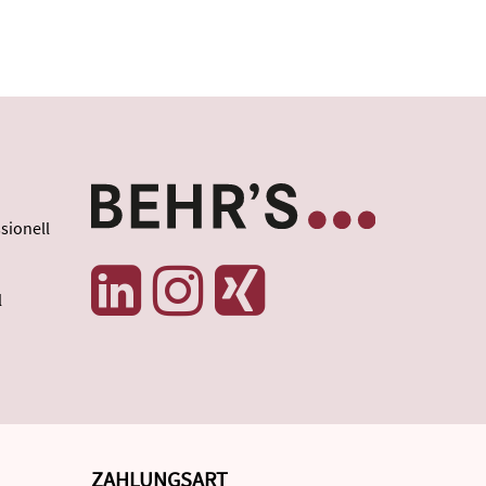
sionell
l
ZAHLUNGSART