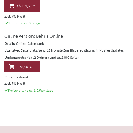
ab
159,50 €
zzgl. 7% MwSt
Lieferfrist ca. 3-5 Tage
Online Version: Behr's Online
Details:
Online-Datenbank
Lizenztyp:
Einzelplatzlizenz, 12 Monate Zugriffsberechtigung (inkl. aller Updates)
Umfang:
entspricht 2 Ordnern und ca. 2.000 Seiten
59,00 €
Preis pro Monat
zzgl. 7% MwSt
Freischaltung ca. 1-2 Werktage