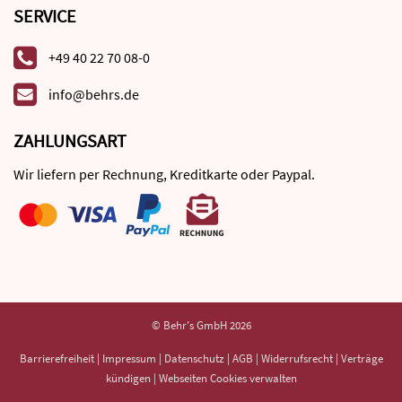
SERVICE
+49 40 22 70 08-0
info@behrs.de
ZAHLUNGSART
Wir liefern per Rechnung, Kreditkarte oder Paypal.
© Behr's GmbH 2026
Barrierefreiheit
|
Impressum
|
Datenschutz
|
AGB
|
Widerrufsrecht
|
Verträge
kündigen
|
Webseiten Cookies verwalten