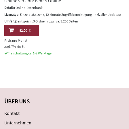
Online Version: Behr's Online
Details:
Online-Datenbank
Lizenztyp:
Einzelplatzlizenz, 12 Monate Zugriffsberechtigung (inkl. aller Updates)
Umfang:
entspricht 3 Ordnern bzw. ca. 3.200 Seiten
82,00 €
Preis pro Monat
zzgl. 7% MwSt
Freischaltung ca. 1-2 Werktage
ÜBER UNS
Kontakt
Unternehmen