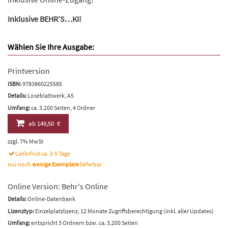
Inklusive BEHR’S…KI!
Wählen Sie Ihre Ausgabe:
Printversion
ISBN:
9783860225585
Details:
Loseblattwerk, A5
Umfang:
ca. 3.200 Seiten, 4 Ordner
ab
149,50 €
zzgl. 7% MwSt
Lieferfrist ca. 3-5 Tage
nur noch
wenige Exemplare
lieferbar
Online Version: Behr's Online
Details:
Online-Datenbank
Lizenztyp:
Einzelplatzlizenz, 12 Monate Zugriffsberechtigung (inkl. aller Updates)
Umfang:
entspricht 3 Ordnern bzw. ca. 3.200 Seiten