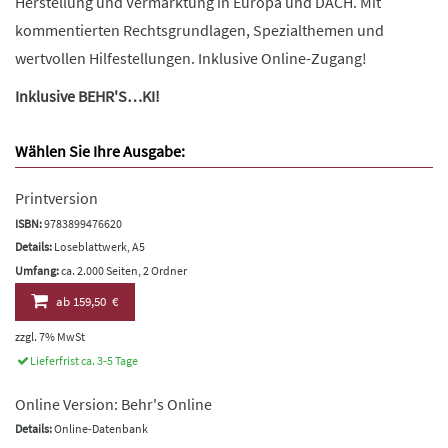
Herstellung und Vermarktung in Europa und DACH. Mit
kommentierten Rechtsgrundlagen, Spezialthemen und
wertvollen Hilfestellungen. Inklusive Online-Zugang!
Inklusive BEHR'S…KI!
Wählen Sie Ihre Ausgabe:
Printversion
ISBN:
9783899476620
Details:
Loseblattwerk, A5
Umfang:
ca. 2.000 Seiten, 2 Ordner
ab
159,50 €
zzgl. 7% MwSt
Lieferfrist ca. 3-5 Tage
Online Version: Behr's Online
Details:
Online-Datenbank