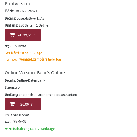
Printversion
ISBN:
9783922528821
Details:
Loseblattwerk, A5
Umfang:
850 Seiten, 1 Ordner
ab
99,50 €
zzgl. 7% MwSt
Lieferfrist ca. 3-5 Tage
nur noch
wenige Exemplare
lieferbar
Online Version: Behr's Online
Details:
Online-Datenbank
Lizenztyp:
Umfang:
entspricht 1 Ordner und ca. 850 Seiten
26,00 €
Preis pro Monat
zzgl. 7% MwSt
Freischaltung ca. 1-2 Werktage