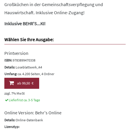
Großküchen in der Gemeinschaftsverpflegung und
Hauswirtschaft. Inklusive Online-Zugang!
Inklusive BEHR'S...KI!
Wählen Sie Ihre Ausgabe:
Printversion
ISBN:
9783899470338
Details:
Loseblattwerk, A4
Umfang:
ca. 4.200 Seiten, 4 Ordner
ab
99,50 €
zzgl. 7% MwSt
Lieferfrist ca. 3-5 Tage
Online Version: Behr's Online
Details:
Online-Datenbank
Lizenztyp: