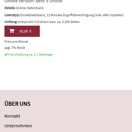
Online Version: Behr's Online
Details:
Online-Datenbank
Lizenztyp:
Einzelplatzlizenz, 12 Monate Zugriffsberechtigung (inkl. aller Updates)
Umfang:
entspricht 3 Ordnern bzw. ca. 3.200 Seiten
82,00 €
Preis pro Monat
zzgl. 7% MwSt
Freischaltung ca. 1-2 Werktage
ÜBER UNS
Kontakt
Unternehmen