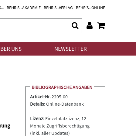
...
BEHR'S...AKADEMIE
BEHR'S...VERLAG
BEHR'S...ONLINE
BER UNS
NEWSLETTER
BIBLIOGRAPHISCHE ANGABEN
Artikel-Nr.
2205-00
Details:
Online-Datenbank
Lizenz:
Einzelplatzlizenz, 12
rung
Monate Zugriffsberechtigung
(inkl. aller Updates)