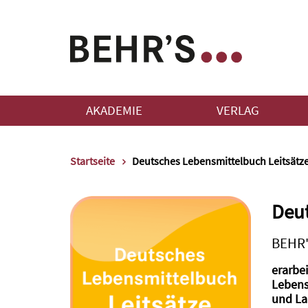
AKADEMIE
VERLAG
Startseite
Deutsches Lebensmittelbuch Leitsätz
Deut
BEHR'
erarbe
Lebens
und La