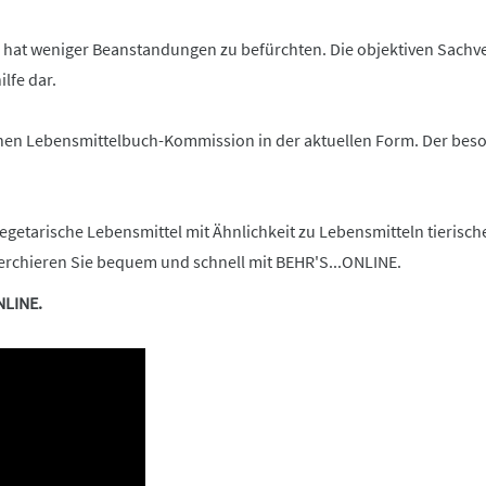
, hat weniger Beanstandungen zu befürchten. Die objektiven Sachve
lfe dar.
hen Lebensmittelbuch-Kommission in der aktuellen Form. Der besonde
 vegetarische Lebensmittel mit Ähnlichkeit zu Lebensmitteln tieris
herchieren Sie bequem und schnell mit BEHR'S...ONLINE.
NLINE.