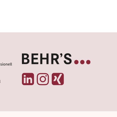
sionell
l