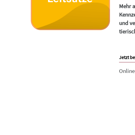
Mehr a
Kennze
und ve
tieris
Jetzt be
Onlin