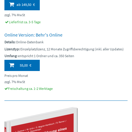
ab
149,50 €
zzgl. 7% MwSt
Lieferfrist ca. 3-5 Tage
Online Version: Behr's Online
Details:
Online-Datenbank
Lizenztyp:
Einzelplatzlizenz, 12 Monate Zugriffsberechtigung (inkl. aller Updates)
Umfang:
entspricht 1 Ordner und ca. 350 Seiten
55,00 €
Preis pro Monat
zzgl. 7% MwSt
Freischaltung ca. 1-2 Werktage