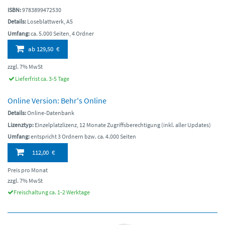
ISBN:
9783899472530
Details:
Loseblattwerk, A5
Umfang:
ca. 5.000 Seiten, 4 Ordner
ab
129,50 €
zzgl. 7% MwSt
Lieferfrist ca. 3-5 Tage
Online Version: Behr's Online
Details:
Online-Datenbank
Lizenztyp:
Einzelplatzlizenz, 12 Monate Zugriffsberechtigung (inkl. aller Updates)
Umfang:
entspricht 3 Ordnern bzw. ca. 4.000 Seiten
112,00 €
Preis pro Monat
zzgl. 7% MwSt
Freischaltung ca. 1-2 Werktage