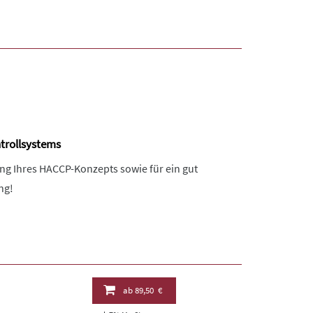
ntrollsystems
lung Ihres HACCP-Konzepts sowie für ein gut
ng!
ab
89,50 €