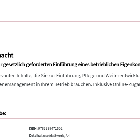
macht
ur gesetzlich geforderten Einführung eines betrieblichen Eigenko
elevanten Inhalte, die Sie zur Einführung, Pflege und Weiterentwick
enemanagement in Ihrem Betrieb brauchen. Inklusive Online-Zuga
be:
ISBN:
9783899471502
Details:
Loseblattwerk, A4