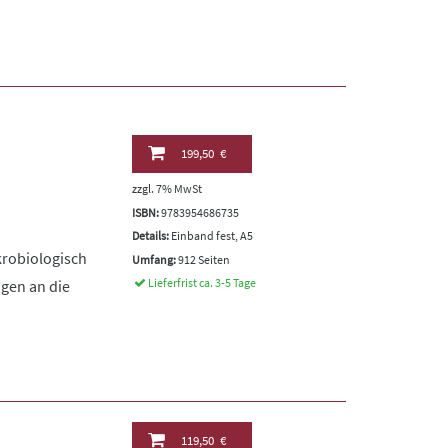
199,50 €
zzgl. 7% MwSt
ISBN:
9783954686735
Details:
Einband fest, A5
krobiologisch
Umfang:
912 Seiten
Lieferfrist ca. 3-5 Tage
ngen an die
119,50 €