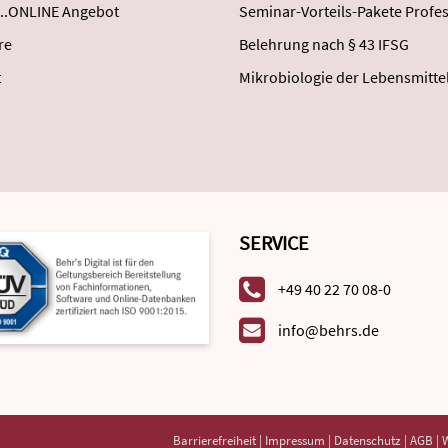
..ONLINE Angebot
Seminar-Vorteils-Pakete Profes
re
Belehrung nach § 43 IFSG
t
Mikrobiologie der Lebensmitte
SERVICE
+49 40 22 70 08-0
info@behrs.de
Barrierefreiheit
|
Impressum
|
Datenschutz
|
AGB
|
W