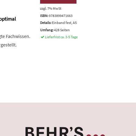
zzgl. 7% MwSt
ISBN:
9783899471663
 optimal
Details:
Einband fest, A5
Umfang:
428 Seiten
gte Fachwissen.
Lieferfrist ca. 3-5 Tage
estellt.