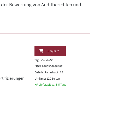
h der Bewertung von Auditberichten und
139,50 €
zzgl. 7% MwSt
ISBN:
9783954688487
Details:
Paperback, A4
rtifizierungen
Umfang:
120 Seiten
Lieferzeit ca. 3-5 Tage