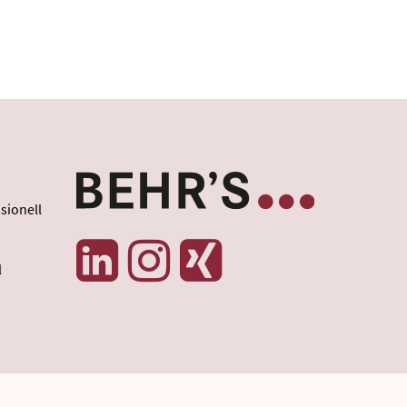
sionell
l