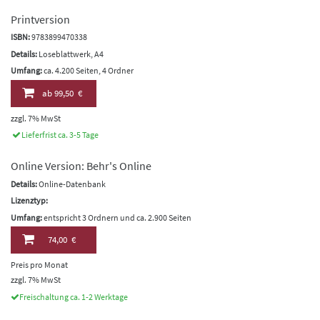
Printversion
ISBN:
9783899470338
Details:
Loseblattwerk, A4
Umfang:
ca. 4.200 Seiten, 4 Ordner
ab
99,50 €
zzgl. 7% MwSt
Lieferfrist ca. 3-5 Tage
Online Version: Behr's Online
Details:
Online-Datenbank
Lizenztyp:
Umfang:
entspricht 3 Ordnern und ca. 2.900 Seiten
74,00 €
Preis pro Monat
zzgl. 7% MwSt
Freischaltung ca. 1-2 Werktage