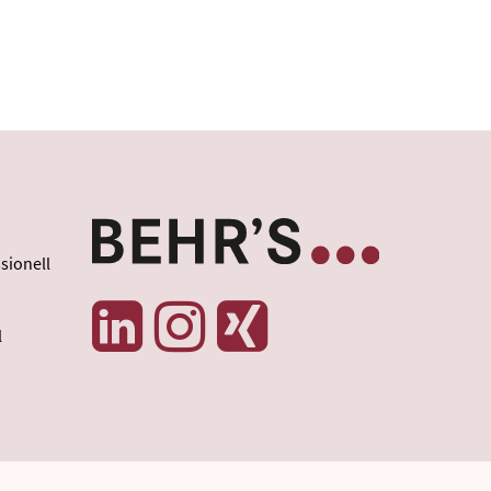
sionell
l