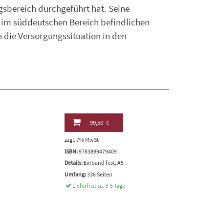
sbereich durchgeführt hat. Seine
im süddeutschen Bereich befindlichen
die Versorgungssituation in den
99,50 €
zzgl. 7% MwSt
ISBN:
9783899479409
m
Details:
Einband fest, A5
Umfang:
336 Seiten
Lieferfrist ca. 3-5 Tage