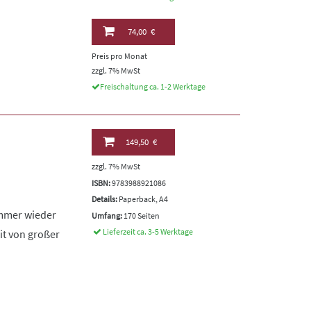
74,00 €
Preis pro Monat
zzgl. 7% MwSt
Freischaltung ca. 1-2 Werktage
149,50 €
zzgl. 7% MwSt
ISBN:
9783988921086
Details:
Paperback, A4
immer wieder
Umfang:
170 Seiten
Lieferzeit ca. 3-5 Werktage
it von großer