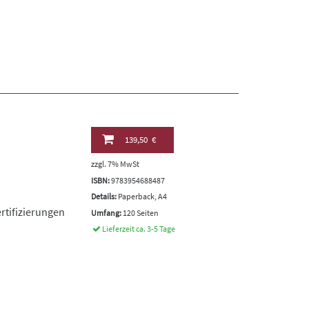
139,50 €
zzgl. 7% MwSt
ISBN:
9783954688487
Details:
Paperback, A4
rtifizierungen
Umfang:
120 Seiten
Lieferzeit ca. 3-5 Tage