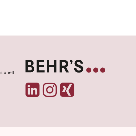
sionell
l