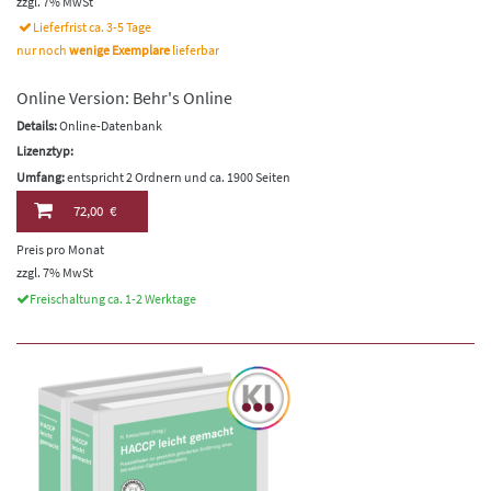
zzgl. 7% MwSt
Lieferfrist ca. 3-5 Tage
nur noch
wenige Exemplare
lieferbar
Online Version: Behr's Online
Details:
Online-Datenbank
Lizenztyp:
Umfang:
entspricht 2 Ordnern und ca. 1900 Seiten
72,00 €
Preis pro Monat
zzgl. 7% MwSt
Freischaltung ca. 1-2 Werktage