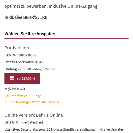
optimal zu bewerben. Inklusive Online-Zugang!
Inklusive BEHR'S…KI!
Wählen Sie Ihre Ausgabe:
Printversion
ISBN:
9783860226308
Details:
Loseblattwerk, A5
Umfang:
ca. 3.500 Seiten, 3 Ordner
ab
129,50 €
zzgl. 7% MwSt
Lieferfrist ca. 3-5 Tage
nur noch
wenige Exemplare
lieferbar
Online Version: Behr's Online
Details:
Online-Datenbank
Lizenztyp:
Einzelplatzlizenz, 12 Monate Zugriffsberechtigung (inkl. aller Updates)