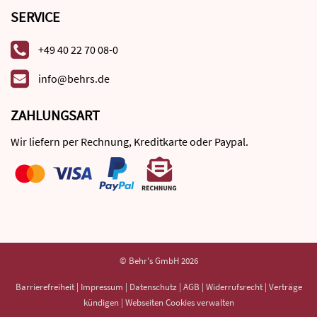
SERVICE
+49 40 22 70 08-0
info@behrs.de
ZAHLUNGSART
Wir liefern per Rechnung, Kreditkarte oder Paypal.
© Behr's GmbH 2026
Barrierefreiheit
|
Impressum
|
Datenschutz
|
AGB
|
Widerrufsrecht
|
Verträge
kündigen
|
Webseiten Cookies verwalten