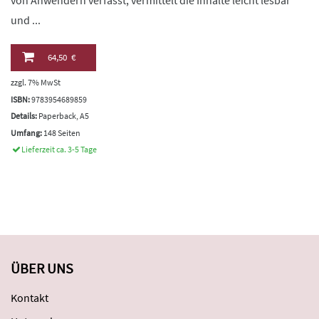
von Anwendern verfasst, vermittelt die Inhalte leicht lesbar
und ...
64,50 €
zzgl. 7% MwSt
ISBN:
9783954689859
Details:
Paperback, A5
Umfang:
148 Seiten
Lieferzeit ca. 3-5 Tage
ÜBER UNS
Kontakt