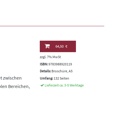
64,50 €
zzgl. 7% MwSt
ISBN:
9783988920119
Details:
Broschüre, A5
et zwischen
Umfang:
132 Seiten
Lieferzeit ca. 3-5 Werktage
blen Bereichen,