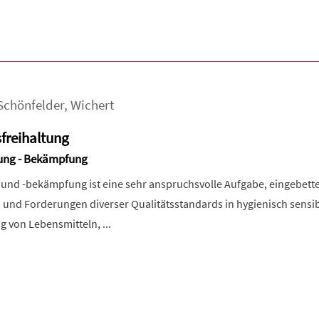
Schönfelder
,
Wichert
freihaltung
ung - Bekämpfung
 und -bekämpfung ist eine sehr anspruchsvolle Aufgabe, eingebett
 und Forderungen diverser Qualitätsstandards in hygienisch sensi
ng von Lebensmitteln, ...