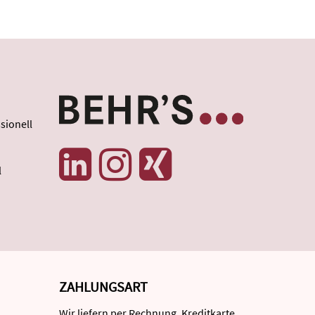
sionell
l
ZAHLUNGSART
Wir liefern per Rechnung, Kreditkarte