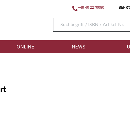
+49 40 2270080
BEHR'S
ONLINE
NEWS
Ü
rt