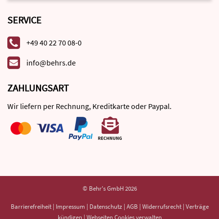
SERVICE
+49 40 22 70 08-0
info@behrs.de
ZAHLUNGSART
Wir liefern per Rechnung, Kreditkarte oder Paypal.
© Behr's GmbH 2026
Barrierefreiheit
|
Impressum
|
Datenschutz
|
AGB
|
Widerrufsrecht
|
Verträge
kündigen
|
Webseiten Cookies verwalten