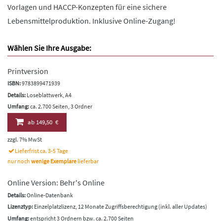
Vorlagen und HACCP-Konzepten für eine sichere
Lebensmittelproduktion. Inklusive Online-Zugang!
Wählen Sie Ihre Ausgabe:
Printversion
ISBN:
9783899471939
Details:
Loseblattwerk, A4
Umfang:
ca. 2.700 Seiten, 3 Ordner
ab
149,50 €
zzgl. 7% MwSt
Lieferfrist ca. 3-5 Tage
nur noch
wenige Exemplare
lieferbar
Online Version: Behr's Online
Details:
Online-Datenbank
Lizenztyp:
Einzelplatzlizenz, 12 Monate Zugriffsberechtigung (inkl. aller Updates)
Umfang:
entspricht 3 Ordnern bzw. ca. 2.700 Seiten