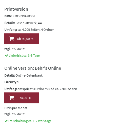
Printversion
ISBN:
9783899470338
Details:
Loseblattwerk, A4
Umfang:
ca. 4.200 Seiten, 4 Ordner
ab
99,50 €
zzgl. 7% MwSt
Lieferfrist ca. 3-5 Tage
Online Version: Behr's Online
Details:
Online-Datenbank
Lizenztyp:
Umfang:
entspricht 3 Ordnern und ca. 2.900 Seiten
74,00 €
Preis pro Monat
zzgl. 7% MwSt
Freischaltung ca. 1-2 Werktage