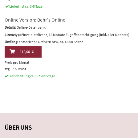
Lieferfrist ca. 3-5 Tage
Online Version: Behr's Online
Details:
Online-Datenbank
Lizenztyp:
Einzelplatzlizenz, 12 Monate Zugriffsberechtigung (inkl. aller Updates)
Umfang:
entspricht 3 Ordnern bzw. ca. 4.000 Seiten
112,00 €
Preis pro Monat
zzgl. 7% MwSt
Freischaltung ca. 1-2 Werktage
ÜBER UNS