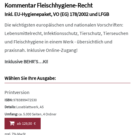
Kommentar Fleischhygiene-Recht
Inkl. EU-Hygienepaket, VO (EG) 178/2002 und LFGB
Die wichtigsten europäischen und nationalen Vorschriften:
Lebensmittelrecht, Infektionsschutz, Tierschutz, Tierseuchen
und Fleischhygiene in einem Werk - übersichtlich und
praxisnah. Inklusive Online-Zugang!
Inklusive BEHR'S…KI!
Wählen Sie Ihre Ausgabe:
Printversion
ISBN:
9783899472530
Details:
Loseblattwerk, A5
Umfang:
ca. 5.000 Seiten, 4 Ordner
ab
129,50 €
zzgl. 7% MwSt