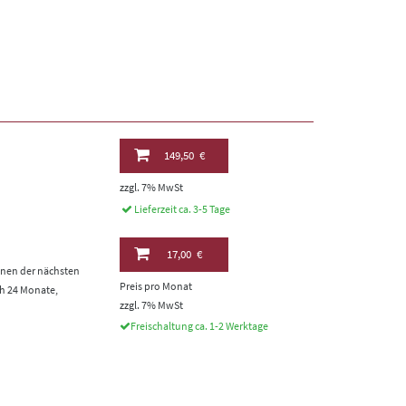
149,50 €
zzgl. 7% MwSt
Lieferzeit ca. 3-5 Tage
17,00 €
inen der nächsten
Preis pro Monat
h 24 Monate,
zzgl. 7% MwSt
Freischaltung ca. 1-2 Werktage