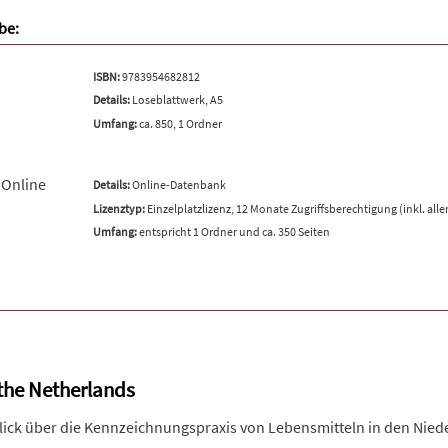
be:
ISBN:
9783954682812
Details:
Loseblattwerk, A5
Umfang:
ca. 850, 1 Ordner
 Online
Details:
Online-Datenbank
Lizenztyp:
Einzelplatzlizenz, 12 Monate Zugriffsberechtigung (inkl. all
Umfang:
entspricht 1 Ordner und ca. 350 Seiten
 the Netherlands
lick über die Kennzeichnungspraxis von Lebensmitteln in den Niede