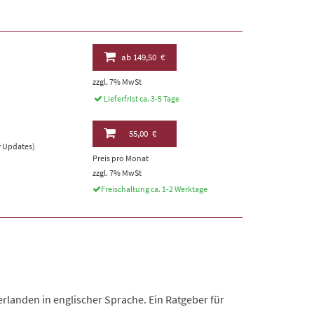
ab
149,50 €
zzgl. 7% MwSt
Lieferfrist ca. 3-5 Tage
55,00 €
er Updates)
Preis pro Monat
zzgl. 7% MwSt
Freischaltung ca. 1-2 Werktage
rlanden in englischer Sprache. Ein Ratgeber für