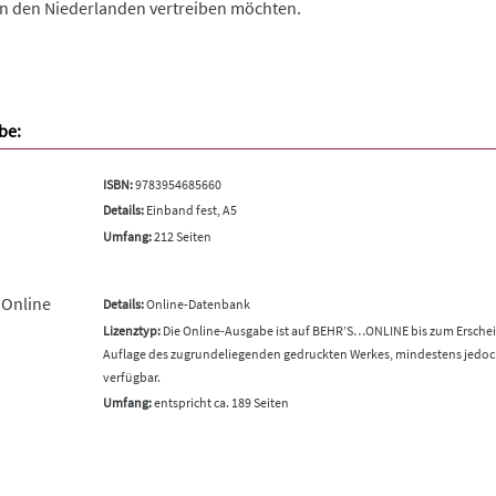
 in den Niederlanden vertreiben möchten.
be:
ISBN:
9783954685660
Details:
Einband fest, A5
Umfang:
212 Seiten
 Online
Details:
Online-Datenbank
Lizenztyp:
Die Online-Ausgabe ist auf BEHR’S…ONLINE bis zum Ersche
Auflage des zugrundeliegenden gedruckten Werkes, mindestens jedoc
verfügbar.
Umfang:
entspricht ca. 189 Seiten