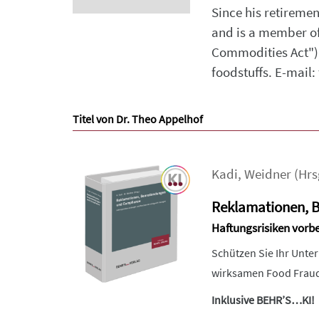
Since his retireme
and is a member of
Commodities Act"). 
foodstuffs. E-mail
Titel von Dr. Theo Appelhof
Kadi
,
Weidner
(Hrs
Reklamationen, 
Haftungsrisiken vor
Schützen Sie Ihr Unt
wirksamen Food Fraud 
Inklusive BEHR’S…KI!