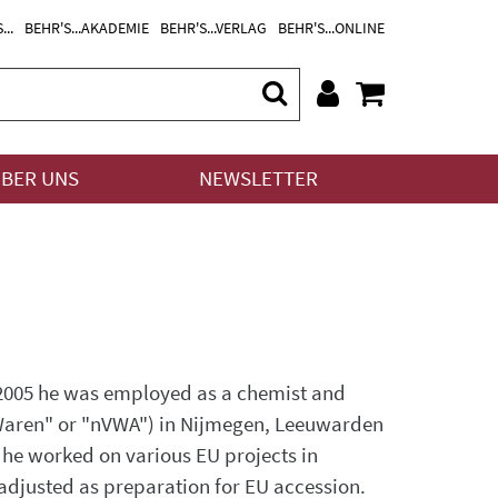
...
BEHR'S...AKADEMIE
BEHR'S...VERLAG
BEHR'S...ONLINE
BER UNS
NEWSLETTER
to 2005 he was employed as a chemist and
n Waren" or "nVWA") in Nijmegen, Leeuwarden
he worked on various EU projects in
 adjusted as preparation for EU accession.