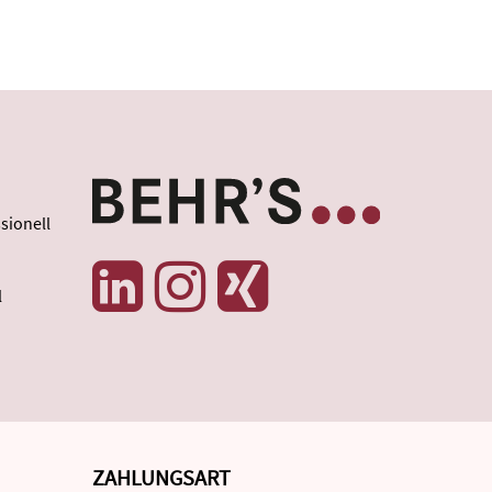
sionell
l
ZAHLUNGSART