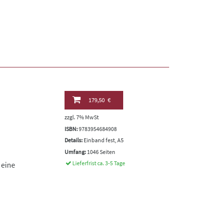
179,50 €
zzgl. 7% MwSt
ISBN:
9783954684908
Details:
Einband fest, A5
Umfang:
1046 Seiten
Lieferfrist ca. 3-5 Tage
 eine