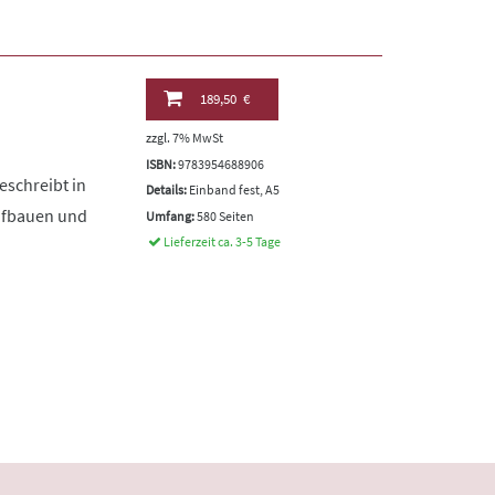
189,50 €
zzgl. 7% MwSt
ISBN:
9783954688906
eschreibt in
Details:
Einband fest, A5
ufbauen und
Umfang:
580 Seiten
Lieferzeit ca. 3-5 Tage