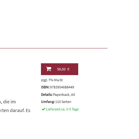
59,50 €
zzgl. 7% MwSt
ISBN:
9783954688449
Details:
Paperback, A5
, die im
Umfang:
110 Seiten
Lieferzeit ca. 3-5 Tage
rten darauf. Es