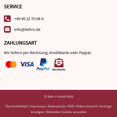
SERVICE
+49 40 22 70 08-0
info@behrs.de
ZAHLUNGSART
Wir liefern per Rechnung, Kreditkarte oder Paypal.
© Behr's GmbH 2026
Barrierefreiheit
|
Impressum
|
Datenschutz
|
AGB
|
Widerrufsrecht
|
Verträge
kündigen
|
Webseiten Cookies verwalten