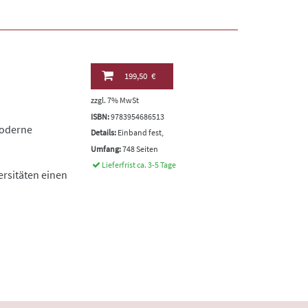
199,50 €
zzgl. 7% MwSt
ISBN:
9783954686513
moderne
Details:
Einband fest,
Umfang:
748 Seiten
Lieferfrist ca. 3-5 Tage
rsitäten einen