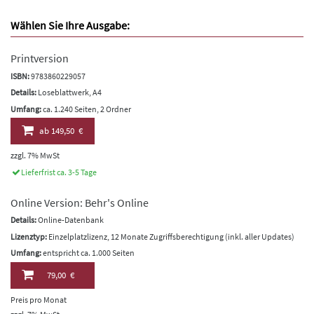
Wählen Sie Ihre Ausgabe:
Printversion
ISBN:
9783860229057
Details:
Loseblattwerk, A4
Umfang:
ca. 1.240 Seiten, 2 Ordner
ab
149,50 €
zzgl. 7% MwSt
Lieferfrist ca. 3-5 Tage
Online Version: Behr's Online
Details:
Online-Datenbank
Lizenztyp:
Einzelplatzlizenz, 12 Monate Zugriffsberechtigung (inkl. aller Updates)
Umfang:
entspricht ca. 1.000 Seiten
79,00 €
Preis pro Monat