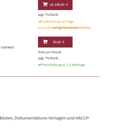
ab
249,50 €
zzgl. 7% MwSt
Lieferfrist ca. 3-5 Tage
nur noch
wenige Exemplare
lieferbar
83,00 €
er Updates)
Preis pro Monat
zzgl. 7% MwSt
Freischaltung ca. 1-2 Werktage
hecklisten, Dokumentations-Vorlagen und HACCP-