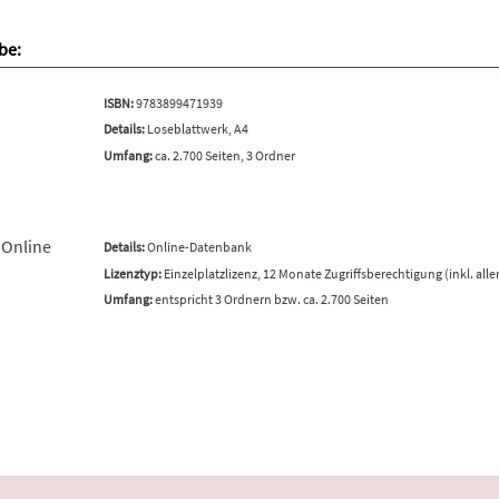
be:
ISBN:
9783899471939
Details:
Loseblattwerk, A4
Umfang:
ca. 2.700 Seiten, 3 Ordner
 Online
Details:
Online-Datenbank
Lizenztyp:
Einzelplatzlizenz, 12 Monate Zugriffsberechtigung (inkl. all
Umfang:
entspricht 3 Ordnern bzw. ca. 2.700 Seiten