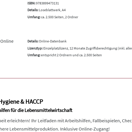
ISBN:
9783899473131
Details:
Loseblattwerk, A4
Umfang:
ca. 2.500 Seiten, 2 Ordner
 Online
Details:
Online-Datenbank
Lizenztyp:
Einzelplatzlizenz, 12 Monate Zugriffsberechtigung (inkl. all
Umfang:
entspricht 2 Ordnern und ca. 2.500 Seiten
Hygiene & HACCP
ilfen für die Lebensmittelwirtschaft
it erleichtern! Ihr Leitfaden mit Arbeitshilfen, Fallbeispielen, C
chere Lebensmittelproduktion. Inklusive Online-Zugang!