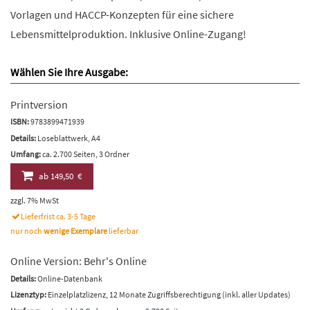
Vorlagen und HACCP-Konzepten für eine sichere
Lebensmittelproduktion. Inklusive Online-Zugang!
Wählen Sie Ihre Ausgabe:
Printversion
ISBN:
9783899471939
Details:
Loseblattwerk, A4
Umfang:
ca. 2.700 Seiten, 3 Ordner
ab
149,50 €
zzgl. 7% MwSt
Lieferfrist ca. 3-5 Tage
nur noch
wenige Exemplare
lieferbar
Online Version: Behr's Online
Details:
Online-Datenbank
Lizenztyp:
Einzelplatzlizenz, 12 Monate Zugriffsberechtigung (inkl. aller Updates)