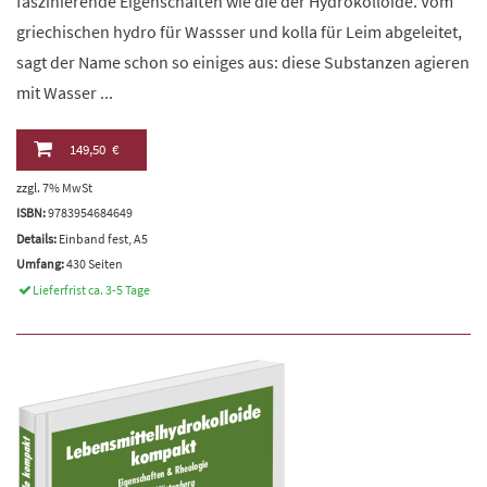
faszinierende Eigenschaften wie die der Hydrokolloide. Vom
griechischen hydro für Wassser und kolla für Leim abgeleitet,
sagt der Name schon so einiges aus: diese Substanzen agieren
mit Wasser ...
149,50 €
zzgl. 7% MwSt
ISBN:
9783954684649
Details:
Einband fest, A5
Umfang:
430 Seiten
Lieferfrist ca. 3-5 Tage