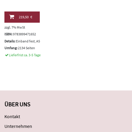
219,50 €
zzgl. 7% MwSt
ISBN:
9783899471652
Details:
Einband fest, A5
Umfang:
2134 Seiten
Lieferfrist ca. 3-5 Tage
ÜBER UNS
Kontakt
Unternehmen