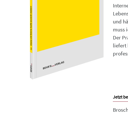
Interne
Lebens
und hä
muss i
Der Pr
liefer
profess
Jetzt be
Brosc