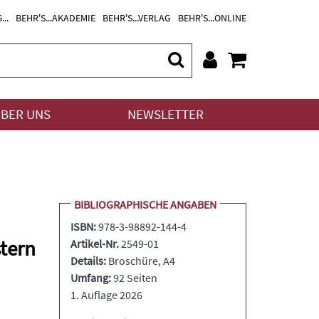
...
BEHR'S...AKADEMIE
BEHR'S...VERLAG
BEHR'S...ONLINE
BER UNS
NEWSLETTER
BIBLIOGRAPHISCHE ANGABEN
ISBN:
978-3-98892-144-4
tern
Artikel-Nr.
2549-01
Details:
Broschüre
, A4
Umfang:
92 Seiten
1. Auflage 2026