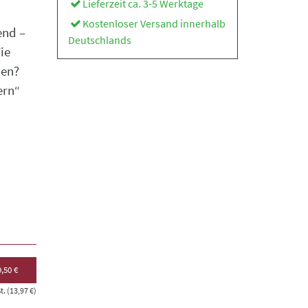
Lieferzeit ca. 3-5 Werktage
Kostenloser Versand innerhalb
end –
Deutschlands
ie
den?
ern“
,50 €
. (13,97 €)