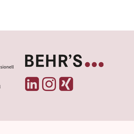
sionell
l