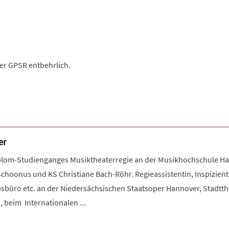
der GPSR entbehrlich.
er
plom-Studienganges Musiktheaterregie an der Musikhochschule Ha
Schoonus und KS Christiane Bach-Röhr. Regieassistentin, Inspizienti
bsbüro etc. an der Niedersächsischen Staatsoper Hannover, Stadtt
 beim Internationalen ...