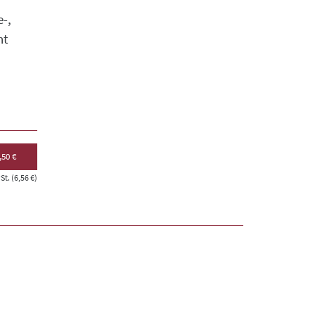
-,
nt
,50 €
t. (6,56 €)