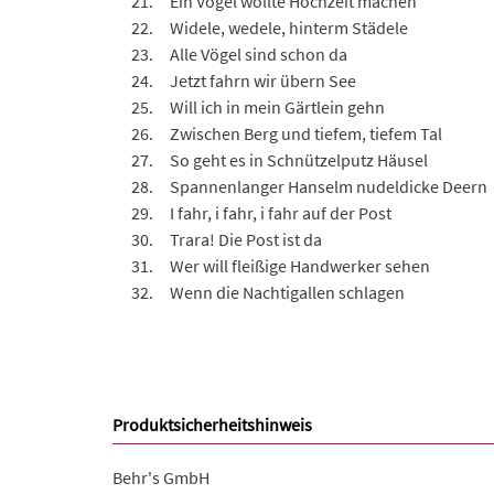
Ein Vogel wollte Hochzeit machen
Widele, wedele, hinterm Städele
Alle Vögel sind schon da
Jetzt fahrn wir übern See
Will ich in mein Gärtlein gehn
Zwischen Berg und tiefem, tiefem Tal
So geht es in Schnützelputz Häusel
Spannenlanger Hanselm nudeldicke Deern
I fahr, i fahr, i fahr auf der Post
Trara! Die Post ist da
Wer will fleißige Handwerker sehen
Wenn die Nachtigallen schlagen
Produktsicherheitshinweis
Behr's GmbH