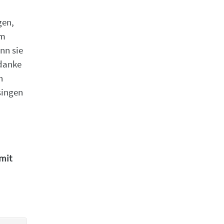
gen,
em
nn sie
edanke
n
singen
mit