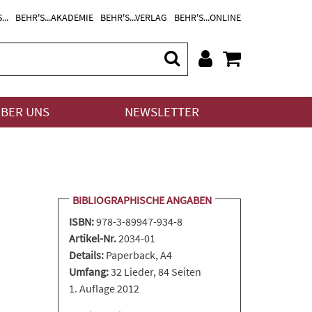
...
BEHR'S...AKADEMIE
BEHR'S...VERLAG
BEHR'S...ONLINE
BER UNS
NEWSLETTER
BIBLIOGRAPHISCHE ANGABEN
ISBN:
978-3-89947-934-8
Artikel-Nr.
2034-01
Details:
Paperback
, A4
Umfang:
32 Lieder, 84 Seiten
1. Auflage 2012