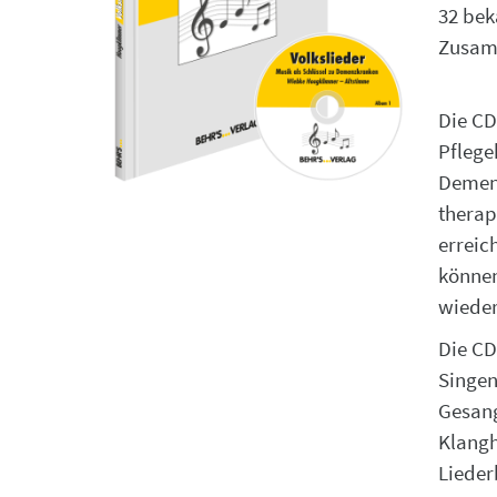
32 bek
Zusam
Die CD
Pflege
Demenz
therap
erreic
können
wieder
Die CD
Singen
Gesang
Klangh
Lieder