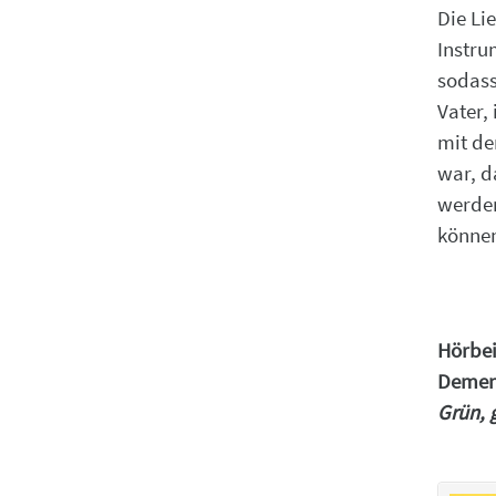
Die Li
Instru
sodass
Vater,
mit de
war, d
werden
können
Hörbei
Demen
Grün, 