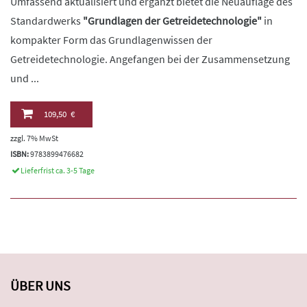
Umfassend aktualisiert und ergänzt bietet die Neuauflage des
Standardwerks
"Grundlagen der Getreidetechnologie"
in
kompakter Form das Grundlagenwissen der
Getreidetechnologie. Angefangen bei der Zusammensetzung
und ...
109,50 €
zzgl. 7% MwSt
ISBN:
9783899476682
Lieferfrist ca. 3-5 Tage
ÜBER UNS