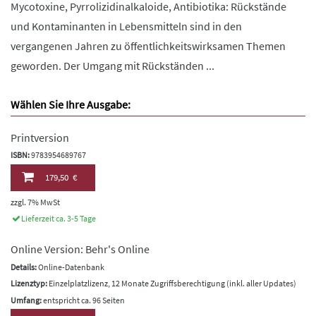
Mycotoxine, Pyrrolizidinalkaloide, Antibiotika: Rückstände
und Kontaminanten in Lebensmitteln sind in den
vergangenen Jahren zu öffentlichkeitswirksamen Themen
geworden. Der Umgang mit Rückständen ...
Wählen Sie Ihre Ausgabe:
Printversion
ISBN:
9783954689767
179,50 €
zzgl. 7% MwSt
Lieferzeit ca. 3-5 Tage
Online Version: Behr's Online
Details:
Online-Datenbank
Lizenztyp:
Einzelplatzlizenz, 12 Monate Zugriffsberechtigung (inkl. aller Updates)
Umfang:
entspricht ca. 96 Seiten