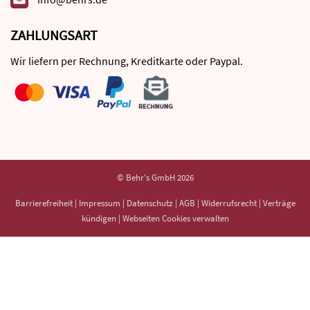
ZAHLUNGSART
Wir liefern per Rechnung, Kreditkarte oder Paypal.
© Behr's GmbH 2026
Barrierefreiheit
|
Impressum
|
Datenschutz
|
AGB
|
Widerrufsrecht
|
Verträge
kündigen
|
Webseiten Cookies verwalten