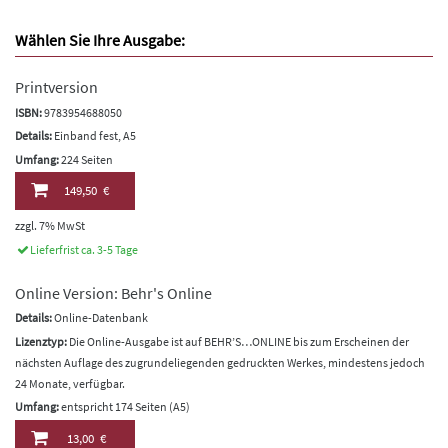
Wählen Sie Ihre Ausgabe:
Printversion
ISBN:
9783954688050
Details:
Einband fest, A5
Umfang:
224 Seiten
149,50 €
zzgl. 7% MwSt
Lieferfrist ca. 3-5 Tage
Online Version: Behr's Online
Details:
Online-Datenbank
Lizenztyp:
Die Online-Ausgabe ist auf BEHR’S…ONLINE bis zum Erscheinen der
nächsten Auflage des zugrundeliegenden gedruckten Werkes, mindestens jedoch
24 Monate, verfügbar.
Umfang:
entspricht 174 Seiten (A5)
13,00 €