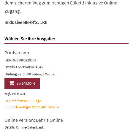
dem sicheren Weg zum richtigen Etikett! Inklusive Online-
Zugang.
Inklusive BEHR’S…KI!
Wählen Sie Ihre Ausgabe:
Printversion
ISBN:
9783860229309
Details:
Loseblattwerk, A5
Umfang:
ca. 3.500 Seiten, 3 Ordner
ab
149,50 €
zzgl. 7% MwSt
Lieferfrist ca. 3-5 Tage
nur noch
wenige Exemplare
lieferbar
Online Version: Behr's Online
Details:
Online-Datenbank