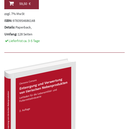
59,50 €
zzgl. 7% MwSt
ISBN:
9783954686148
Details:
Paperback,
Umfang:
128 Seiten
Lieferfrist ca. 3-5 Tage