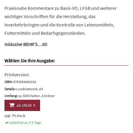
Praxisnahe Kommentare zu Basis-VO, LFGB und weiterer
wichtiger Vorschriften für die Herstellung, das
Inverkehrbringen und die Kontrolle von Lebensmitteln,
Futtermitteln und Bedarfsgegenständen.
Inklusive BEHR’S…KI!
Wählen Sie Ihre Ausgabe:
Printversion
ISBN:
9783954683192
Details:
Loseblattwerk, A5
Umfang:
ca. 5000 Seiten, 4 Ordner
ab
149,50 €
zzgl. 7% MwSt
Lieferfrist ca. 3-5 Tage